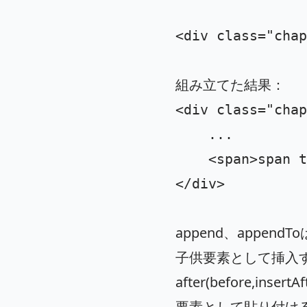
<div
class=
"chap
組み立てた結果：
<div
class=
"chap
	...

<span>
span t
</div>
append、append
子供要素として挿入
after(before,in
要素として貼り付け