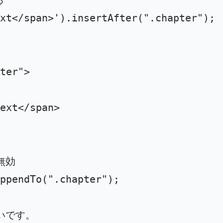
xt</span>
'
).
insertAfter
(
"
.chapter
"
);
ter"
>
ext
</span>
無効
ppendTo
(
"
.chapter
"
);
ないです。