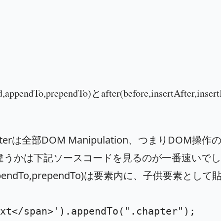
,appendTo,prependTo)とafter(before,insertAfter,insert
やafterは全部DOM Manipulation、つまりDOM操
違うかは下記ソースコードを見るのが一番速いでし
d,appendTo,prependTo)は要素内に、子供要素とし
xt</span>
'
).
appendTo
(
"
.chapter
"
);