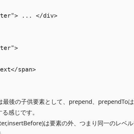
ter"
>
 ... 
</div>
ter"
>
ext
</span>
Toは最後の子供要素として、prepend、prependT
する感じです。
sertAfter,insertBefore)は要素の外、つまり同一のレ
る