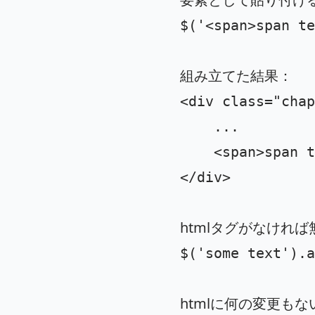
$
(
'
<span>span te
組み立てた結果：
<div
class=
"chap
	...

<span>
span t
</div>
htmlタグがなければ
$
(
'
some text
'
).
a
htmlに何の変更も