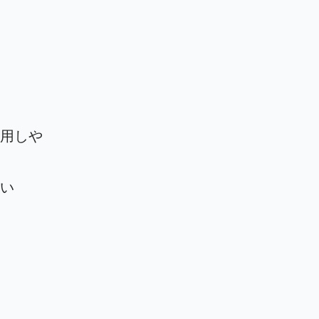
用しや
い