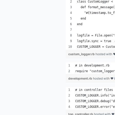
class CustomLogger < 
  def format_message(
    "#{timestamp.to_f
  end
end
logfile = File.open("
logfile.sync = true  
CUSTOM_LOGGER = Custo
custom_logger.rb
hosted with 
# in development.rb
require "custom_logger
development.rb
hosted with ❤
# in controller files
CUSTOM_LOGGER.info("in
CUSTOM_LOGGER.debug("d
CUSTOM_LOGGER.error("e
top_controller.rb
hosted with ❤