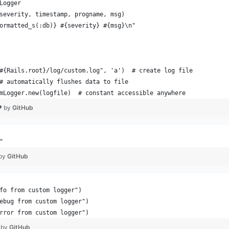
Logger
severity, timestamp, progname, msg)
ormatted_s(:db)} #{severity} #{msg}\n"
#{Rails.root}/log/custom.log", 'a')  # create log file
# automatically flushes data to file
mLogger.new(logfile)  # constant accessible anywhere
❤ by
GitHub
"
 by
GitHub
fo from custom logger")
ebug from custom logger")
rror from custom logger")
 by
GitHub