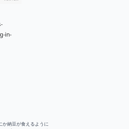
-
g-in-
にか納豆が食えるように