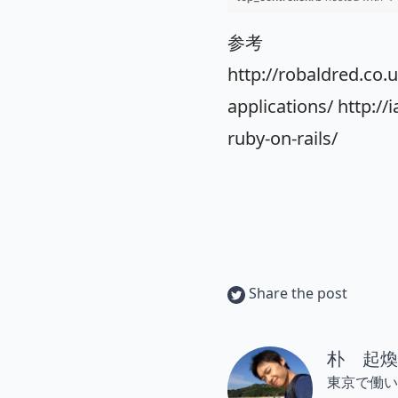
参考
http://robaldred.co.u
applications/
http:/
ruby-on-rails/
Share the post
朴 起煥
東京で働い