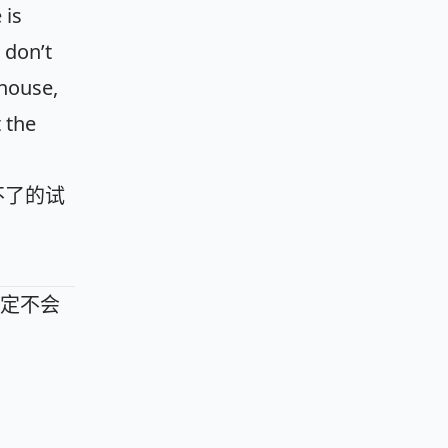
 is
 don’t
 house,
 the
不了的试
定不会