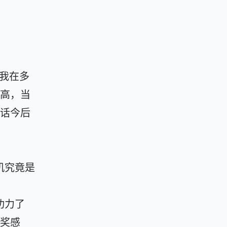
前我在多
高，当
话今后
机究竟是
功力了
奖感