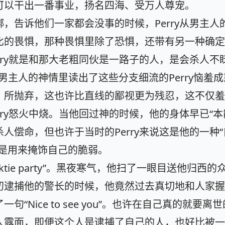
可以干出一番事业，扬名四海、受万人尊宠。
，告诉他们一家都会没事的时候，Perry从男主人
比的畏惧，那种畏惧里除了恐惧，还带有另一种确定
rry就是和那大老粗同伙是一路子的人，是会杀人不
son”。从男主人的神情里读出了这些分支细流的Perry恼羞
、所抛弃，这也许比直线的鄙视更为残忍，这不仅羞
rry怒火中烧。当他回过神的时候，他的身体早已“本
人偿命，但也许于当时的Perry来说这是他的一种
只是用来掩饰自己的脆弱。
ecktie party”。黑夜寒气，他扫了一眼目送他归西
初逮捕他的警长的时候，他竟然过去真切地和人家握
“Nice to see you”。也许在自己真的就要离
人露面，即便这个人是逮捕了自己的人，也好比被一