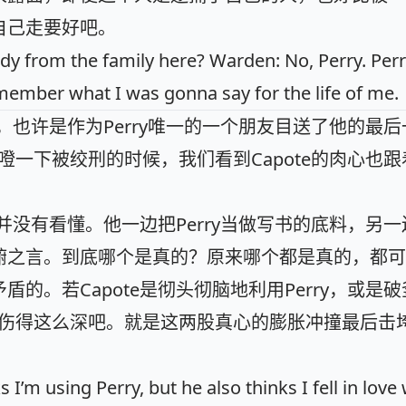
自己走要好吧。
ody from the family here? Warden: No, Perry. Perr
emember what I was gonna say for the life of me.
去，也许是作为Perry唯一的一个朋友目送了他的最
咯噔一下被绞刑的时候，我们看到Capote的肉心也
初并没有看懂。他一边把Perry当做写书的底料，另
腑之言。到底哪个是真的？原来哪个都是真的，都可
的。若Capote是彻头彻脑地利用Perry，或是
不会伤得这么深吧。就是这两股真心的膨胀冲撞最后击
 I’m using Perry, but he also thinks I fell in love