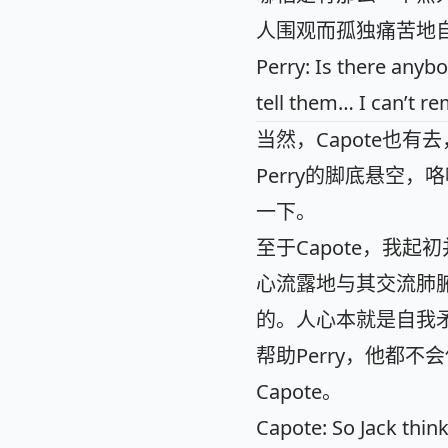
人围观而孤独痛苦地
Perry: Is there anyb
tell them… I can’t r
当然，Capote也有
Perry的脚底悬空，
一下。
至于Capote，我起
心流露地与其交流肺
的。人心本就是自我矛盾
帮助Perry，他都
Capote。
Capote: So Jack thinks