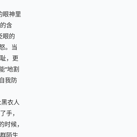
的眼神里
的含
眨眼的
成怒。当
耻，更
能”地割
“自我防
的众黑衣人
了手，
世的时候，
群陌生