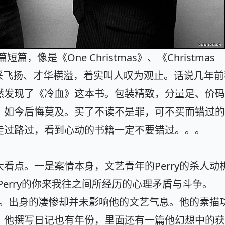
短篇，像是《One Christmas》、《Christmas
文采飞扬、才华横溢，着实叫人叹为观止。话说几年
然发现了《冷血》这本书。包装精致，分量足、价码
，如今后悔莫及。买了不读不是罪，可不买而错过的
走过路过，看到心动的书籍一定不要错过。。。
看点。一是案情本身，文艺青年的Perry的杀人动
与Perry的你来我往之间所经历的心理矛盾与斗争。
小伙。出身的凄惨却并未影响他的文艺气息。他的素描
。他撰写日记也有年份，里面还有一篇他幻想中的获