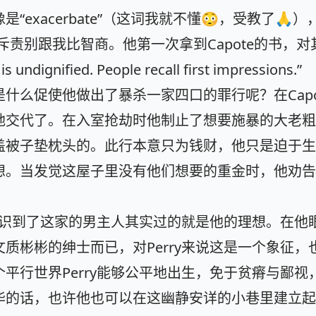
“exacerbate”（这词我就不懂😳，受教了🙏
被斥责别跟我比智商。他第一次拿到Capote的书，
 undignified. People recall first impressions.”
什么促使他做出了暴杀一家四口的罪行呢？在Capo
地交代了。在入室抢劫时他制止了想要施暴的大老粗
盖被子垫枕头的。此行本意只为钱财，他只是迫于生
想。当发觉这屋子里没有他们想要的重金时，他劝告
。
里意识到了这家的男主人其实过的就是他的理想。在他
质彬彬的绅士而已，对Perry来说这是一个象征，
平行世界Perry能够公平地出生，免于贫瘠与鄙视
华的话，也许他也可以在这幽静安详的小巷里建立起