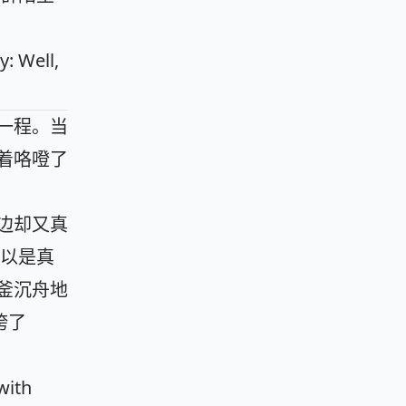
y: Well,
后一程。当
跟着咯噔了
一边却又真
以是真
破釜沉舟地
垮了
 with