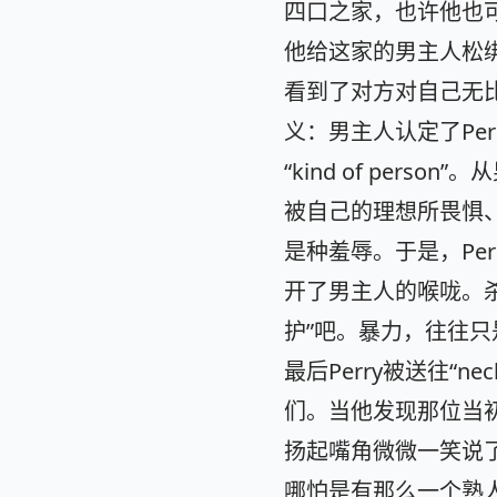
四口之家，也许他也
他给这家的男主人松绑
看到了对方对自己无
义：男主人认定了Pe
“kind of per
被自己的理想所畏惧
是种羞辱。于是，Pe
开了男主人的喉咙。杀
护”吧。暴力，往往
最后Perry被送往“n
们。当他发现那位当
扬起嘴角微微一笑说了一句
哪怕是有那么一个熟