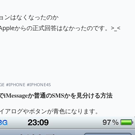
ションはなくなったのか
もAppleからの正式回答はなかったのです。>_<
GE
#IPHONE
#IPHONE4S
ージでiMessageか普通のSMSかを見分ける方法
合はダイアログやボタンが青色になります。