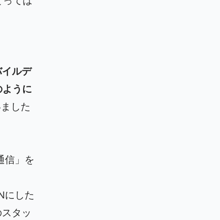
とっては
モバイルデ
のように
いました
通信」を
Nにした
のスタッ