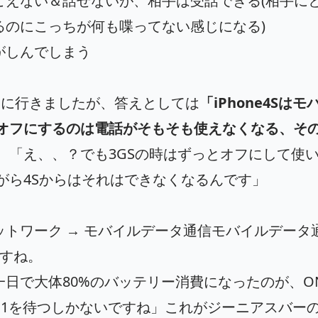
こえない＆話せないが、相手は受話できる(相手に
るのにこっちが何も喋ってない感じになる)
がしんでしまう
バーに行きましたが、答えとしては
「iPhone4Sは
Gオフにするのは電話がそもそも使えなくなる、そ
」
「え、、？でも3GSの時はずっとオフにして使
がら4Sからはそれはできなくなるんです」
 ネットワーク → モバイルデータ通信モバイルデータ
ですね。
日で大体80%のバッテリー消費になったのが、O
 5.1を待つしかないですね」これがジーニアスバー