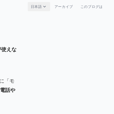
日本語
アーカイブ
このブログは
が使えな
りに「モ
電話や