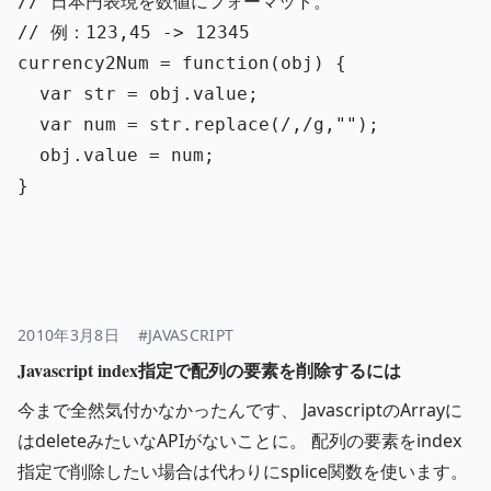
// 日本円表現を数値にフォーマット。
// 例：123,45 -> 12345
currency2Num
=
function
(
obj
)
{
var
str
=
obj
.
value
;
var
num
=
str
.
replace
(
/,/g
,
""
);
obj
.
value
=
num
;
}
2010年3月8日
#JAVASCRIPT
Javascript index指定で配列の要素を削除するには
今まで全然気付かなかったんです、 JavascriptのArrayに
はdeleteみたいなAPIがないことに。 配列の要素をindex
指定で削除したい場合は代わりにsplice関数を使います。