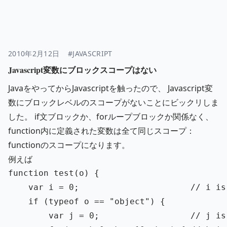
2010年2月12日
#JAVASCRIPT
Javascript変数にブロックスコープはない
JavaをやってからJavascriptを触ったので、 Javascript変
数にブロックレベルのスコープがないことにビックリしま
した。 if文ブロックか、forループブロックか関係なく、
function内に定義された変数は全て同じスコープ：
functionのスコープになります。
例えば
function
test
(
o
)
{
var
i
=
0
;
// i is
if 
(
typeof
o
==
"
object
"
)
{
var
j
=
0
;
// j is