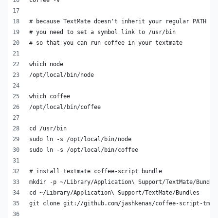
coffee -v
# because TextMate doesn't inherit your regular PATH
# you need to set a symbol link to /usr/bin
# so that you can run coffee in your textmate
which node
/opt/local/bin/node
which coffee
/opt/local/bin/coffee
cd /usr/bin
sudo ln -s /opt/local/bin/node
sudo ln -s /opt/local/bin/coffee
# install textmate coffee-script bundle
mkdir -p ~/Library/Application\ Support/TextMate/Bundle
cd ~/Library/Application\ Support/TextMate/Bundles
git clone git://github.com/jashkenas/coffee-script-tmbu