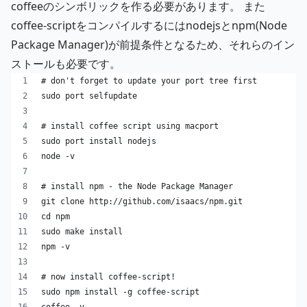
coffeeのシンボリックを作る必要があります。 また
coffee-scriptをコンパイルするにはnodejsとnpm(Node
Package Manager)が前提条件となるため、それらのイン
ストールも必要です。
# don't forget to update your port tree first
sudo port selfupdate
# install coffee script using macport
sudo port install nodejs
node -v
# install npm - the Node Package Manager
git clone http://github.com/isaacs/npm.git
cd npm
sudo make install
npm -v
# now install coffee-script!
sudo npm install -g coffee-script