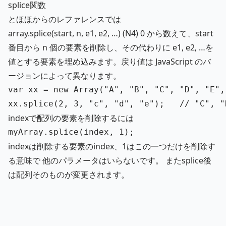
splice関数
とほほからのレファレンスでは
array.splice(start, n, e1, e2, …) (N4) 0 から数えて、start
番目から n 個の要素を削除し、その代わりに e1, e2, …を
値とする要素を埋め込みます。戻り値は JavaScript のバ
ージョンによって異なります。
var
xx
=
new
Array
(
"
A
"
,
"
B
"
,
"
C
"
,
"
D
"
,
"
E
"
,
xx
.
splice
(
2
,
3
,
"
c
"
,
"
d
"
,
"
e
"
);
// "C",
indexで配列の要素を削除するには
myArray
.
splice
(
index
,
1
);
indexは削除する要素のindex、1はこの一つだけを削除す
る意味で 他のパラメータはいらないです。 またsplice後
は配列そのものが変更されます。