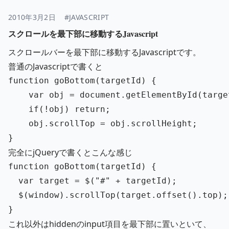
2010年3月2日
#JAVASCRIPT
スクロールを最下部に移動するJavascript
スクロールバーを最下部に移動するJavascriptです。
普通のJavascriptで書くと
function
goBottom
(
targetId
)
{
var
obj
=
document
.
getElementById
(
targe
if
(
!
obj
)
return
;
obj
.
scrollTop
=
obj
.
scrollHeight
;
}
完全にjQueryで書くとこんな感じ
function
goBottom
(
targetId
)
{
var
target
=
$
(
"
#
"
+
targetId
);
$
(
window
).
scrollTop
(
target
.
offset
().
top
);
}
これ以外はhiddenのinput項目を最下部に置いといて、