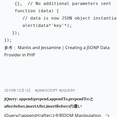
{},
// No additional parameters sent
function 
(
data
)
{
// data is now JSON object instantia
alert
(
data
*
'
key
'
*
);
});
});
参考：
Mantis and Jessamine | Creating a JSONP Data
Provider in PHP
2010年12月1日
#JAVASCRIPT
#JQUERY
jQuery: append(prepend,appendTo,prependTo)と
after(before,insertAfter,insertBefore)の違い
jQueryのappendやafterは全部DOM Manipulation、つ