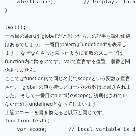
alert
(
scope
);
// Displays "loca
}
test
();
一番目のalertは”global”だと思ったらこの記事を読む価値
はあるでしょう。 一番目のalertは”undefined”を表示し
ます。 なぜならさっき言ったように変数のスコープは
function内に跨るのです。 varで宣言する位置、順番と関
係ありません。
ここではfunction内で同じ名前でscopeという変数が宣言
され、 “global”の値を持つグローバル変数は上書きされま
した。 そして一番目のalert時のscopeは初期化されてい
ないため、undefinedとなってしまいます。
上記のコードを書き換えると以下と同じです。
function
test
()
{
var
scope
;
// Local variable is d