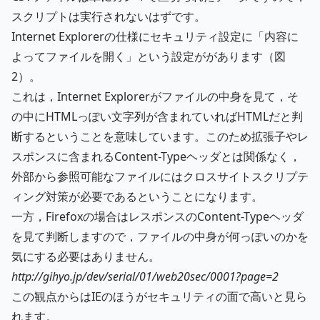
スクリプトは実行されないはずです。
Internet Explorerの仕様にセキュリティ設定に「内容に
よってファイルを開く」という設定ががあります（図
2）。
これは，Internet Explorerがファイルの中身を見て，そ
の中にHTMLっぽい文字列が含まれていればHTMLだと判
断するということを意味しています。このため拡張子やレ
スポンスに含まれるContent-Typeヘッダとは関係なく，
外部から参照可能なファイルにはクロスサイトスクリプテ
ィング対策が必要であるということになります。
一方，Firefoxの場合はレスポンスのContent-Typeヘッダ
を見て判断しますので，ファイルの中身が何っぽいのかを
気にする必要はありません。
http://gihyo.jp/dev/serial/01/web20sec/0001?page=2
この観点からはIEのほうがセキュリティの面で高いと見ら
れます。