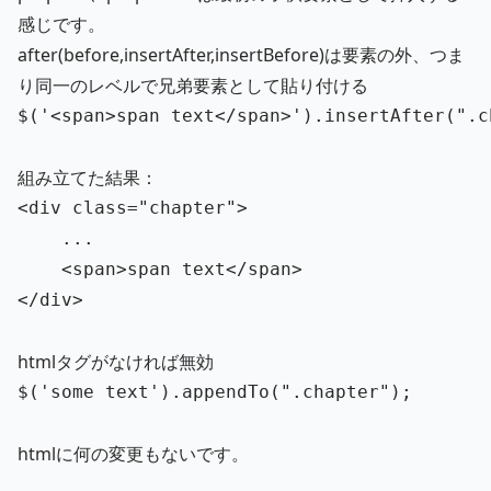
感じです。
after(before,insertAfter,insertBefore)は要素の外、つま
り同一のレベルで兄弟要素として貼り付ける
$
(
'
<span>span text</span>
'
).
insertAfter
(
"
.c
組み立てた結果：
<div
class=
"chapter"
>
	...

<span>
span text
</span>
</div>
htmlタグがなければ無効
$
(
'
some text
'
).
appendTo
(
"
.chapter
"
);
htmlに何の変更もないです。