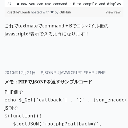
# now you can use command + B to compile and display ja
gistfile1.bash
hosted with ❤ by
GitHub
view raw
これでtextmateでcommand + Bでコンパイル後の
Javascriptが表示できるようになります！
2010年12月21日
#JSONP
#JAVASCRIPT
#PHP
#PHP
メモ：PHPでJSONPを返すサンプルコード
PHP側で
echo
$_GET
[
'callback'
]
.
'('
.
json_encode
(
JS側で
$
(
function
(){
$
.
getJSON
(
'
foo.php?callback=?
'
,