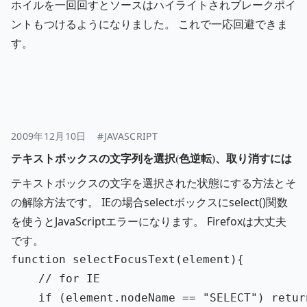
ホイルを一回回すとソースはハイライトされブレークポイ
ントもつけるようになりました。 これで一応回避できま
す。
2009年12月10日
#JAVASCRIPT
テキストボックスの文字列を選択(色逆転)、取り消すには
テキストボックスの文字を選択された状態にする方法とそ
の解除方法です。 IEの場合selectボックスにselect()関数
を使うとJavaScriptエラーになります。 Firefoxは大丈夫
です。
function
selectFocusText
(
element
){
// for IE
if 
(
element
.
nodeName
==
"
SELECT
"
)
retur