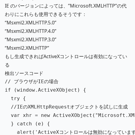
IE のバージョンによっては、”Microsoft.XMLHTTP”の代
わりにこれらも使用できるそうです：
“Msxml2.XMLHTTP.5.0”
“Msxml2.XMLHTTP.4.0”
“Msxml2.XMLHTTP.3.0”
“Msxml2.XMLHTTP”
もし生成できればActiveXコントロールは有効になってい
る
検出ソースコード
// ブラウザがIEの場合
if 
(
window
.
ActiveXObject
)
{
try
{
//IEのXMLHttpRequestオブジェクトを試しに生成
var
xhr
=
new
ActiveXObject
(
"
Microsoft.XM
}
catch 
(
e
)
{
alert
(
'
ActiveXコントロールは無効になっていま