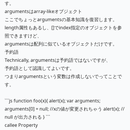
す。
argumentsはarray-likeオブジェクト
ここでちょっとargumentsの基本知識を復習します。
length属性もあるし、[]でindex指定のオブジェクトを参
照できますけど、
argumentsは配列に似ているオブジェクトだけです。
予約語
Technically, argumentsは予約語ではないですが、
予約語として認識してよいです。
つまりargumentsという変数は作成しないでってことで
す。
```js function foo(x){ alert(x); var arguments;
arguments[0] = null; //xの値が変更されちゃう alert(x); //
null が出力される } ```
callee Property