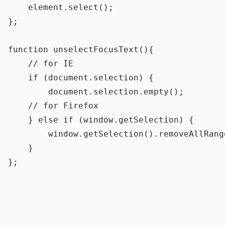
element
.
select
();
};
function
unselectFocusText
(){
// for IE
if 
(
document
.
selection
)
{
document
.
selection
.
empty
();
// for Firefox
}
else
if 
(
window
.
getSelection
)
{
window
.
getSelection
().
removeAllRang
}
};