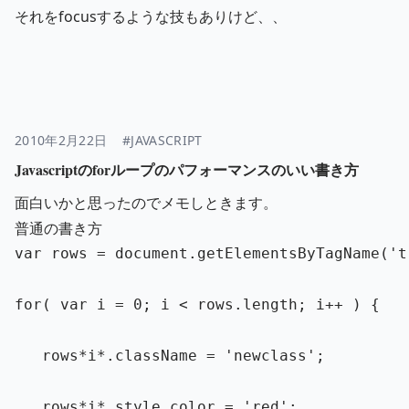
それをfocusするような技もありけど、、
2010年2月22日
#JAVASCRIPT
Javascriptのforループのパフォーマンスのいい書き方
面白いかと思ったのでメモしときます。
普通の書き方
var
rows
=
document
.
getElementsByTagName
(
'
t
for
(
var
i
=
0
;
i
<
rows
.
length
;
i
++
)
{
rows
*
i
*
.
className
=
'
newclass
'
;
rows
*
i
*
.
style
.
color
=
'
red
'
;