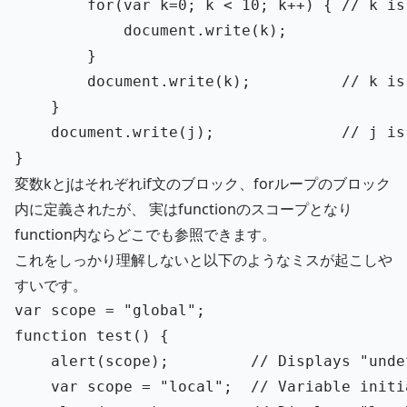
for
(
var
k
=
0
;
k
<
10
;
k
++
)
{
// k is
document
.
write
(
k
);
}
document
.
write
(
k
);
// k is
}
document
.
write
(
j
);
// j is
}
変数kとjはそれぞれif文のブロック、forループのブロック
内に定義されたが、 実はfunctionのスコープとなり
function内ならどこでも参照できます。
これをしっかり理解しないと以下のようなミスが起こしや
すいです。
var
scope
=
"
global
"
;
function
test
()
{
alert
(
scope
);
// Displays "unde
var
scope
=
"
local
"
;
// Variable initi