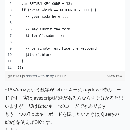
  var RETURN_KEY_CODE = 13;
  if (event.which == RETURN_KEY_CODE) {
    // your code here ...
    // may submit the form
    $("form").submit();
    // or simply just hide the keyboard
    $(this).blur();
  }
});
gistfile1.js
hosted with ❤ by
GitHub
view raw
*13</em>という数字がreturnキーのkeydown時のコー
ドです。実はJavascript経験がある方ならすぐ分かると思
いますが、
13
は
Enterキー*のコードでもあります。
もう一つのTipはキーボードを隠したいときはjQueryの
blur()
を使えばOKです。