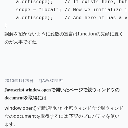
alert
(
scope
);
// It exists here, but
scope
=
"
local
"
;
// Now we initialize i
alert
(
scope
);
// And here it has a v
}
誤解を招かないように変数の宣言はfunctionの先頭に置く
のが大事ですね。
2010年1月29日
#JAVASCRIPT
Javascript window.openで開いたページで親ウィンドウの
documentを取得には
window.open()で新規開いた小窓ウィンドウで親ウィンド
ウのdocumentを取得するには 下記のプロパティを使い
ます。