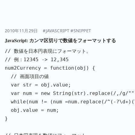
2010年11月29日
#JAVASCRIPT
#SNIPPET
JavaScript: カンマ区切りで数値をフォーマットする
// 数値を日本円表現にフォーマット。
// 例：12345 -> 12,345
num2Currency
=
function
(
obj
)
{
// 画面項目の値
var
str
=
obj
.
value
;
var
num
=
new
String
(
str
).
replace
(
/,/g
/
""
while
(
num
!=
(
num
=
num
.
replace
(
/^
(
-
?\d
+
)(
obj
.
value
=
num
;
}