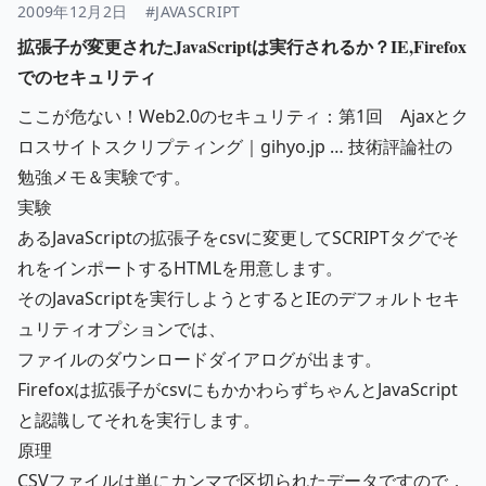
2009年12月2日
#JAVASCRIPT
拡張子が変更されたJavaScriptは実行されるか？IE,Firefox
でのセキュリティ
ここが危ない！Web2.0のセキュリティ：第1回 Ajaxとク
ロスサイトスクリプティング｜gihyo.jp … 技術評論社
の
勉強メモ＆実験です。
実験
あるJavaScriptの拡張子をcsvに変更してSCRIPTタグでそ
れをインポートするHTMLを用意します。
そのJavaScriptを実行しようとするとIEのデフォルトセキ
ュリティオプションでは、
ファイルのダウンロードダイアログが出ます。
Firefoxは拡張子がcsvにもかかわらずちゃんとJavaScript
と認識してそれを実行します。
原理
CSVファイルは単にカンマで区切られたデータですので，