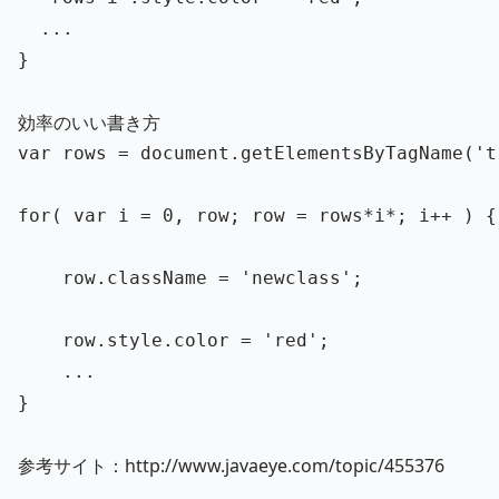
...
}
効率のいい書き方
var
rows
=
document
.
getElementsByTagName
(
'
t
for
(
var
i
=
0
,
row
;
row
=
rows
*
i
*
;
i
++
)
{
row
.
className
=
'
newclass
'
;
row
.
style
.
color
=
'
red
'
;
...
}
参考サイト：
http://www.javaeye.com/topic/455376