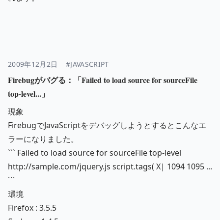
2009年12月2日
#JAVASCRIPT
Firebugがバグる：「Failed to load source for sourceFile
top-level...」
現象
FirebugでJavaScriptをデバッグしようとするとこんなエ
ラーになりました。
``` Failed to load source for sourceFile top-level
http://sample.com/jquery.js
script.tags( X| 1094 1095 ...
```
環境
Firefox : 3.5.5